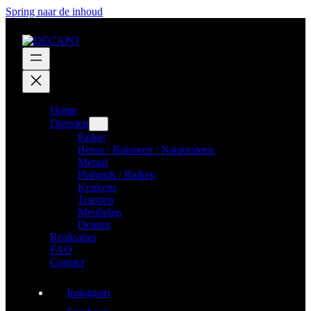
Spring naar de inhoud
Home
Diensten
Parket
Beton / Baksteen / Natuursteen
Metaal
Plafonds / Balken
Keukens
Trappen
Meubelen
Deuren
Realisaties
FAQ
Contact
Instagram