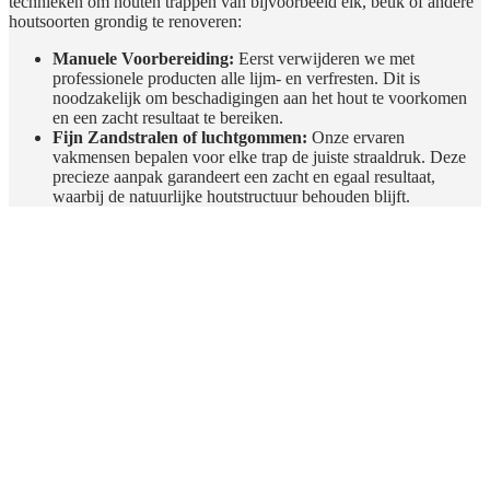
technieken om houten trappen van bijvoorbeeld eik, beuk of andere
houtsoorten grondig te renoveren:
Manuele Voorbereiding:
Eerst verwijderen we met
professionele producten alle lijm- en verfresten. Dit is
noodzakelijk om beschadigingen aan het hout te voorkomen
en een zacht resultaat te bereiken.
Fijn Zandstralen of luchtgommen:
Onze ervaren
vakmensen bepalen voor elke trap de juiste straaldruk. Deze
precieze aanpak garandeert een zacht en egaal resultaat,
waarbij de natuurlijke houtstructuur behouden blijft.