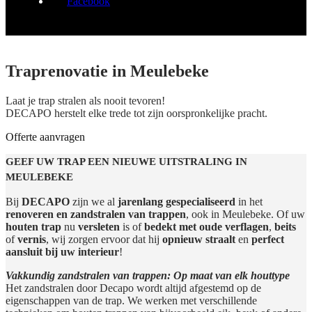
Facebook
Traprenovatie in Meulebeke
Laat je trap stralen als nooit tevoren!
DECAPO herstelt elke trede tot zijn oorspronkelijke pracht.
Offerte aanvragen
GEEF UW TRAP EEN NIEUWE UITSTRALING IN
MEULEBEKE
Bij
DECAPO
zijn we al
jarenlang gespecialiseerd
in het
renoveren en zandstralen van trappen
, ook in Meulebeke. Of uw
houten trap
nu
versleten
is of
bedekt met oude verflagen
,
beits
of
vernis
, wij zorgen ervoor dat hij
opnieuw straalt
en
perfect
aansluit bij uw interieur
!
Vakkundig zandstralen van trappen: Op maat van elk houttype
Het zandstralen door Decapo wordt altijd afgestemd op de
eigenschappen van de trap. We werken met verschillende